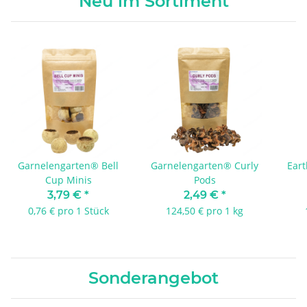
Neu im Sortiment
Garnelengarten® Bell
Garnelengarten® Curly
Eart
Cup Minis
Pods
3,79 €
*
2,49 €
*
0,76 € pro 1 Stück
124,50 € pro 1 kg
Sonderangebot