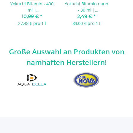
Yokuchi Bitamin - 400
Yokuchi Bitamin nano
Yok
ml |
- 30 ml |
Po
Multivitaminpräparat
Multivitaminpräparat
Aqua
10,99 €
*
2,49 €
*
a
27,48 € pro 1 l
83,00 € pro 1 l
Große Auswahl an Produkten von
namhaften Herstellern!