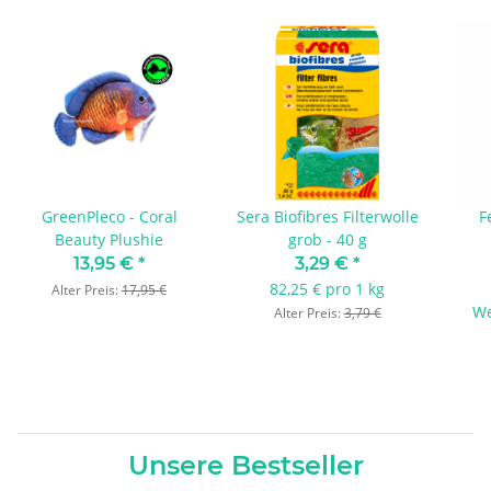
GreenPleco - Coral
Sera Biofibres Filterwolle
F
Beauty Plushie
grob - 40 g
13,95 €
*
3,29 €
*
82,25 € pro 1 kg
Alter Preis:
17,95 €
We
Alter Preis:
3,79 €
Unsere Bestseller