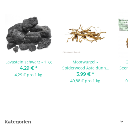
Lavastein schwarz - 1 kg
Moorwurzel -
G
Spiderwood Äste dünn -
See
4,29 €
*
80 g
3,99 €
*
4,29 € pro 1 kg
49,88 € pro 1 kg
0
Kategorien