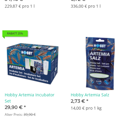
229,87 € pro 1 l
336,00 € pro 1 l
RABATT 25%
Hobby Artemia Incubator
Hobby Artemia Salz
Set
2,73 €
*
29,90 €
*
14,00 € pro 1 kg
Alter Preis:
39,90 €