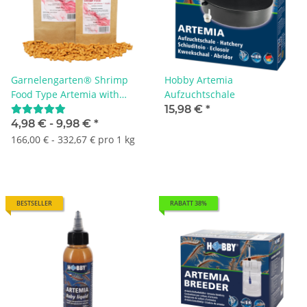
Garnelengarten® Shrimp
Hobby Artemia
Food Type Artemia with
Aufzuchtschale
Calcium + Xanthin
15,98 €
*
4,98 € -
9,98 €
*
166,00 € - 332,67 € pro 1 kg
BESTSELLER
RABATT 38%