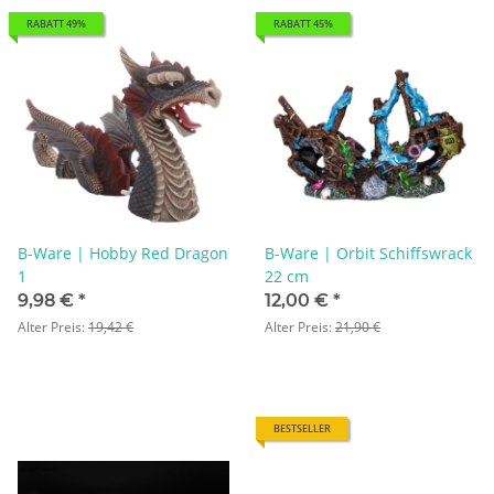
RABATT 49%
RABATT 45%
B-Ware | Hobby Red Dragon
B-Ware | Orbit Schiffswrack
1
22 cm
9,98 €
*
12,00 €
*
Alter Preis:
19,42 €
Alter Preis:
21,90 €
BESTSELLER