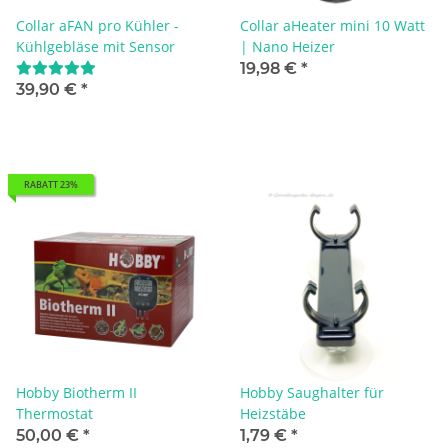
Collar aFAN pro Kühler -
Collar aHeater mini 10 Watt
Kühlgebläse mit Sensor
| Nano Heizer
19,98 €
*
39,90 €
*
RABATT 23%
Hobby Biotherm II
Hobby Saughalter für
Thermostat
Heizstäbe
50,00 €
*
1,79 €
*