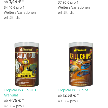
ab
3,44 €
*
37,90 € pro 1 l
34,40 € pro 1 l
Weitere Variationen
Weitere Variationen
erhältlich.
erhältlich.
Tropical D-Allio Plus
Tropical Krill Chips
Granulat
ab
12,38 €
*
ab
4,75 €
*
49,52 € pro 1 l
47,50 € pro 1 l