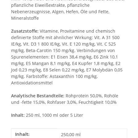
pflanzliche Eiweißextrakte, pflanzliche
Nebenerzeugnisse, Algen, Hefen, Öle und Fette,
Mineralstoffe
Zusatzstoffe:
Vitamine, Provitamine und chemisch
definierte Stoffe mit ähnlicher Wirkung: Vit. A 31 500
IE/kg, Vit. D3 1 800 IE/kg, Vit. E 120 mg/kg, Vit. C 525
mg/kg, Beta-Carotin 150 mg/kg. Verbindungen von
Spurenelementen: E1 Eisen 38,4 mg/kg, E6 Zink 10,1
mg/kg, E5 Mangan 8,1 mg/kg, E4 Kupfer 1,8 mg/kg, E2
Jod 0,23 mg/kg, E8 Selen 0,22 mg/kg, E7 Molybdän 0,05
mg/kg. Farbstoffe: Astaxanthin 100 mg/kg.
Antioxidationsmittel
Analytische Bestandteile:
Rohprotein 50,0%, Rohöle
und -fette 15,0%, Rohfaser 3,0%, Feuchtigkeit 10,0%
Inhalt:
250 ml, 1000 ml oder 5 Liter
Produkteigenschaft
Wert
Inhalt:
250,00 ml