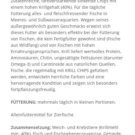
Zutatenreiche, farbverstärkende sinkende Chips mit
einem hohen Krillgehalt (40%). Für die tägliche
Fütterung alles- und fleischfressender Fische in
Meeres- und Süßwasseraquarien. Wegen seines
außergewöhnlich guten Geschmacks erweist sich
dieses Futter als besonders effektiv bei der Fütterung
von Fischen, die kein Fertigfutter gewohnt sind (Fische
aus Wildfang) und von Fischen mit hohen
Ernährungsansprüchen. Krill liefert wertvolles Protein,
Aminosäuren, Chitin, ungesättigte Fettsäuren (darunter
Omega-3) und Carotinoide aus natürlichen Quellen.
Fische, die regelmäßig mit KRILL CHIPS gefüttert
werden, entwickeln herrliche Farben und eine
hervorragende Kondition und zeigen sich besonders
fortpflanzungsfreudig.
FÜTTERUNG:
mehrmals täglich in kleinen Portionen.
Alleinfuttermittel für Zierfische
Zusammensetzung:
Weich- und Krebstiere (Krillmehl
min. 40%), Fisch und Fischnebenerzeugnisse, Getreide,