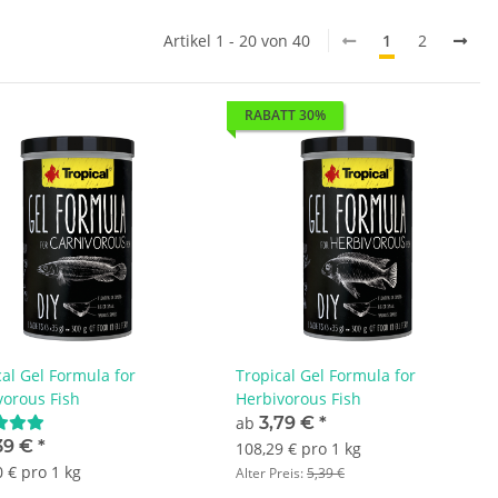
Artikel 1 - 20 von 40
1
2
RABATT 30%
cal Gel Formula for
Tropical Gel Formula for
vorous Fish
Herbivorous Fish
ab
3,79 €
*
39 €
*
108,29 € pro 1 kg
 € pro 1 kg
Alter Preis:
5,39 €