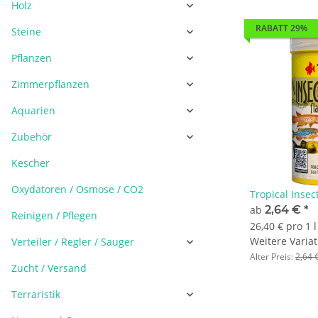
Holz
RABATT 29%
Steine
Pflanzen
Zimmerpflanzen
Aquarien
Zubehör
Kescher
Oxydatoren / Osmose / CO2
Tropical Inse
ab
2,64 €
*
Reinigen / Pflegen
26,40 € pro 1 l
Weitere Variat
Verteiler / Regler / Sauger
Alter Preis:
2,64 
Zucht / Versand
Terraristik