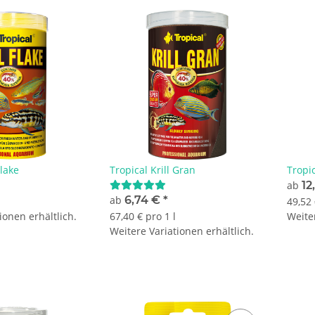
Flake
Tropical Krill Gran
Tropic
ab
12
ab
6,74 €
*
49,52 
ionen erhältlich.
67,40 € pro 1 l
Weiter
Weitere Variationen erhältlich.