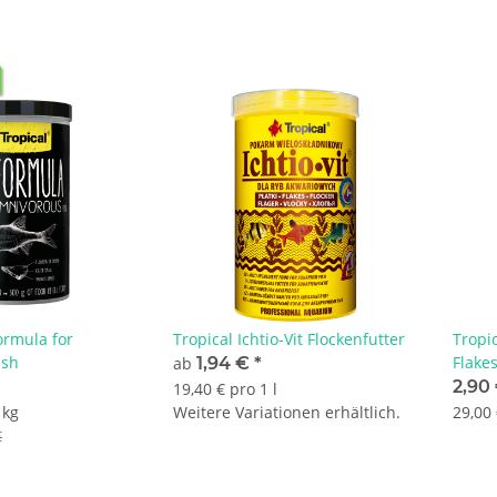
ormula for
Tropical Ichtio-Vit Flockenfutter
Tropi
ish
Flake
ab
1,94 €
*
2,90
19,40 € pro 1 l
 kg
Weitere Variationen erhältlich.
29,00 
€