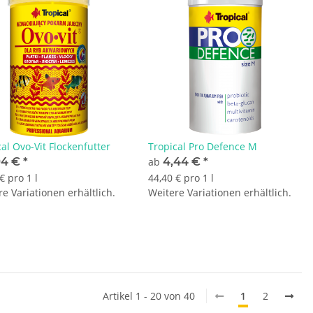
al Ovo-Vit Flockenfutter
Tropical Pro Defence M
94 €
*
ab
4,44 €
*
€ pro 1 l
44,40 € pro 1 l
e Variationen erhältlich.
Weitere Variationen erhältlich.
Artikel 1 - 20 von 40
1
2