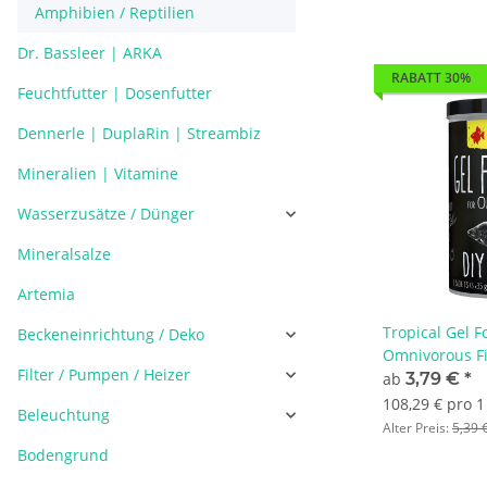
Amphibien / Reptilien
Dr. Bassleer | ARKA
RABATT 30%
Feuchtfutter | Dosenfutter
Dennerle | DuplaRin | Streambiz
Mineralien | Vitamine
Wasserzusätze / Dünger
Mineralsalze
Artemia
Tropical Gel F
Beckeneinrichtung / Deko
Omnivorous F
Filter / Pumpen / Heizer
ab
3,79 €
*
108,29 € pro 1
Beleuchtung
Alter Preis:
5,39 
Bodengrund