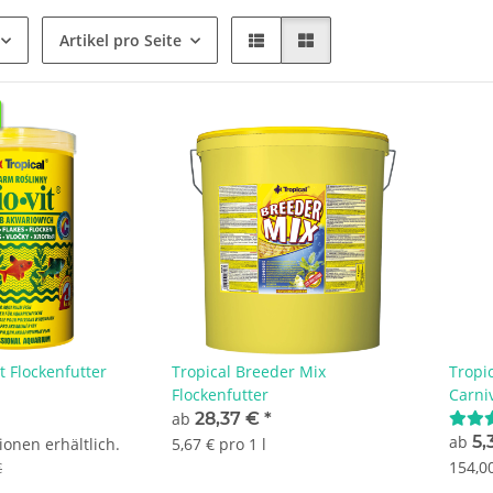
Artikel pro Seite
it Flockenfutter
Tropical Breeder Mix
Tropi
Flockenfutter
Carni
ab
28,37 €
*
ab
5,
ionen erhältlich.
5,67 € pro 1 l
154,00
€