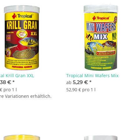
al Krill Gran XXL
Tropical Mini Wafers Mix
,38 €
*
ab
5,29 €
*
€ pro 1 l
52,90 € pro 1 l
e Variationen erhältlich.