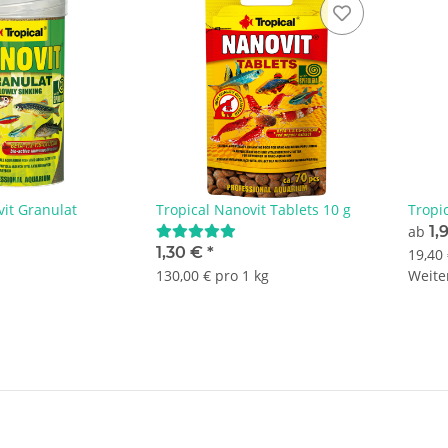
vit Granulat
Tropical Nanovit Tablets 10 g
Tropic
ab
1,
1,30 €
*
19,40 
130,00 € pro 1 kg
Weiter