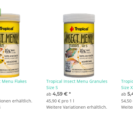
ct Menu Flakes
Tropical Insect Menu Granules
Tropi
Size S
Size 
ab
4,59 €
*
ab
5,
ionen erhältlich.
45,90 € pro 1 l
54,50 
Weitere Variationen erhältlich.
Weiter
€