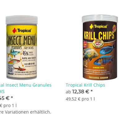
cal Insect Menu Granules
Tropical Krill Chips
XXS
ab
12,38 €
*
45 €
*
49,52 € pro 1 l
€ pro 1 l
e Variationen erhältlich.