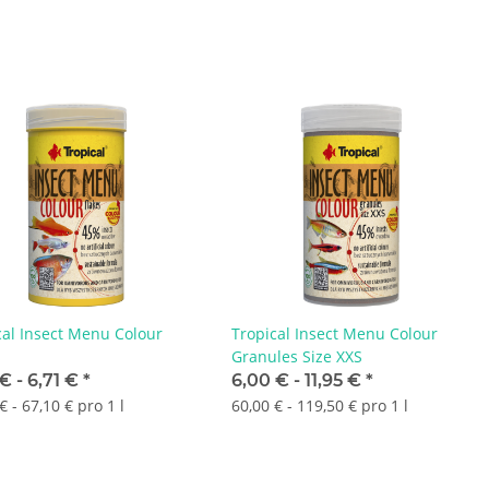
cal Insect Menu Colour
Tropical Insect Menu Colour
s
Granules Size XXS
 € -
6,71 €
*
6,00 € -
11,95 €
*
€ - 67,10 € pro 1 l
60,00 € - 119,50 € pro 1 l