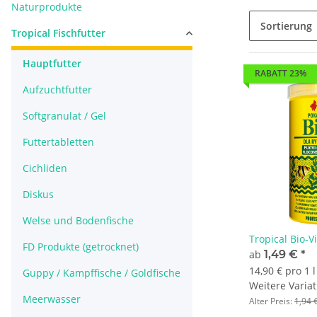
Naturprodukte
Sortierung
Tropical Fischfutter
Hauptfutter
RABATT 23%
Aufzuchtfutter
Softgranulat / Gel
Futtertabletten
Cichliden
Diskus
Welse und Bodenfische
Tropical Bio-V
FD Produkte (getrocknet)
ab
1,49 €
*
14,90 € pro 1 l
Guppy / Kampffische / Goldfische
Weitere Variat
Meerwasser
Alter Preis:
1,94 