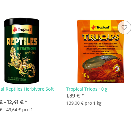
al Reptiles Herbivore Soft
Tropical Triops 10 g
1,39 €
*
€ -
12,41 €
*
139,00 € pro 1 kg
€ - 49,64 € pro 1 l