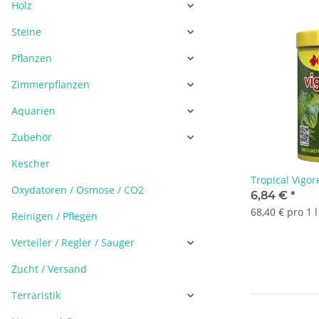
Holz
Steine
Pflanzen
Zimmerpflanzen
Aquarien
Zubehör
Kescher
Tropical Vigor
Oxydatoren / Osmose / CO2
6,84 €
*
68,40 € pro 1 l
Reinigen / Pflegen
Verteiler / Regler / Sauger
Zucht / Versand
Terraristik