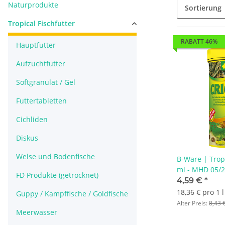
Naturprodukte
Sortierung
Tropical Fischfutter
RABATT 46%
Hauptfutter
Aufzuchtfutter
Softgranulat / Gel
Futtertabletten
Cichliden
Diskus
Welse und Bodenfische
B-Ware | Tropi
ml - MHD 05/
FD Produkte (getrocknet)
4,59 €
*
18,36 € pro 1 l
Guppy / Kampffische / Goldfische
Alter Preis:
8,43 
Meerwasser