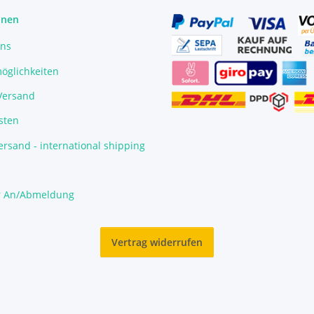
onen
uns
öglichkeiten
/Versand
sten
rsand - international shipping
r An/Abmeldung
Vertrag widerrufen