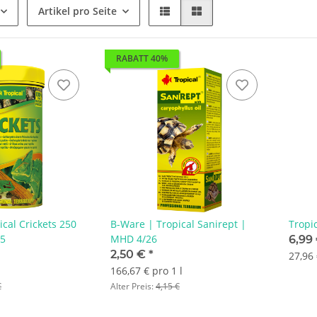
Artikel pro Seite
RABATT 40%
cal Crickets 250
B-Ware | Tropical Sanirept |
Tropic
25
MHD 4/26
6,99
2,50 €
*
27,96 
166,67 € pro 1 l
€
Alter Preis:
4,15 €