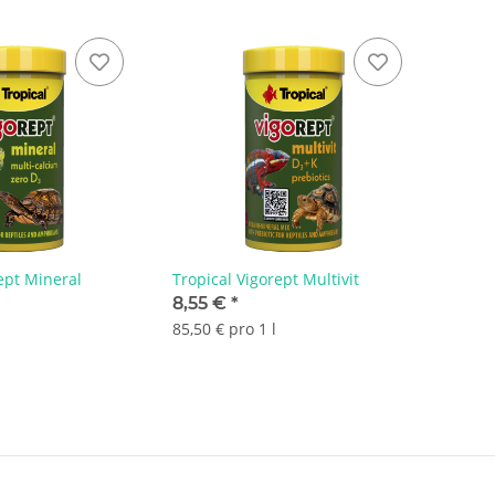
ept Mineral
Tropical Vigorept Multivit
8,55 €
*
85,50 € pro 1 l