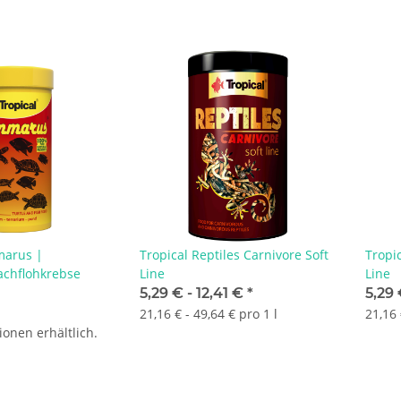
marus |
Tropical Reptiles Carnivore Soft
Tropic
achflohkrebse
Line
Line
5,29 € -
12,41 €
*
5,29 
21,16 € - 49,64 € pro 1 l
21,16 
ionen erhältlich.