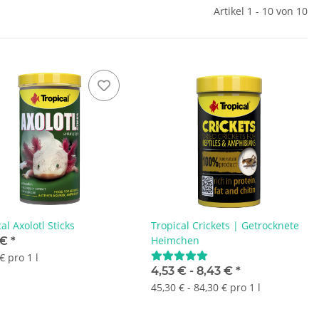
Artikel 1 - 10 von 10
al Axolotl Sticks
Tropical Crickets | Getrocknete
Heimchen
 €
*
€ pro 1 l
4,53 € -
8,43 €
*
45,30 € - 84,30 € pro 1 l