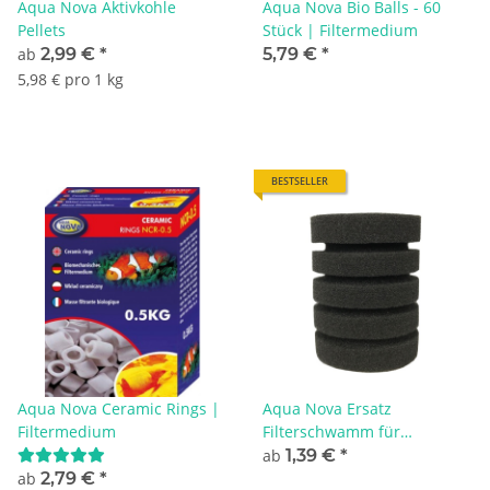
Aqua Nova Aktivkohle
Aqua Nova Bio Balls - 60
Pellets
Stück | Filtermedium
ab
2,99 €
*
5,79 €
*
5,98 € pro 1 kg
BESTSELLER
Aqua Nova Ceramic Rings |
Aqua Nova Ersatz
Filtermedium
Filterschwamm für
Schwammfilter
ab
1,39 €
*
ab
2,79 €
*