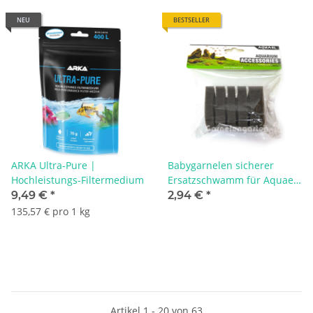
NEU
BESTSELLER
ARKA Ultra-Pure |
Babygarnelen sicherer
Hochleistungs-Filtermedium
Ersatzschwamm für Aquael
Pat Mini
9,49 €
*
2,94 €
*
135,57 € pro 1 kg
Artikel 1 - 20 von 63