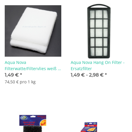
Aqua Nova
Aqua Nova Hang On Filter -
Filterwatte/Filtervlies weiß -
Ersatzfilter
20 g
1,49 €
*
1,49 € -
2,98 €
*
74,50 € pro 1 kg