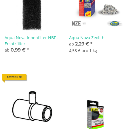
Aqua Nova Innenfilter NBF -
Aqua Nova Zeolith
Ersatzfilter
ab
2,29 €
*
ab
0,99 €
*
4,58 € pro 1 kg
BESTSELLER