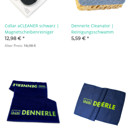
Collar aCLEANER schwarz |
Dennerle Cleanator |
Magnetscheibenreiniger
Reinigungsschwamm
12,98 €
*
5,59 €
*
Alter Preis:
16,98 €