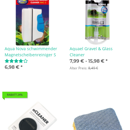
Aqua Nova schwimmender
Aquael Gravel & Glass
Magnetscheibenreiniger S
Cleaner
7,99 € -
15,98 €
*
6,98 €
*
Alter Preis:
8,49 €
RABATT 24%