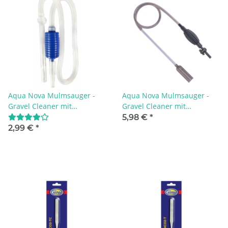
Aqua Nova Mulmsauger -
Aqua Nova Mulmsauger -
Gravel Cleaner mit
Gravel Cleaner mit
Ansaugpumpe S
Ansaugpumpe und Ventil
5,98 €
*
2,99 €
*