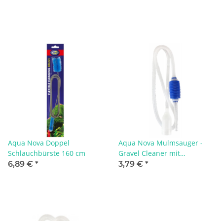
Aqua Nova Doppel
Aqua Nova Mulmsauger -
Schlauchbürste 160 cm
Gravel Cleaner mit
Ansaugpumpe M
6,89 €
*
3,79 €
*