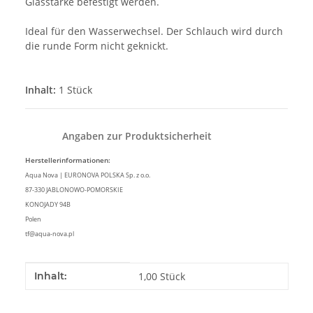
Glasstärke befestigt werden.
Ideal für den Wasserwechsel. Der Schlauch wird durch
die runde Form nicht geknickt.
Inhalt:
1 Stück
Angaben zur Produktsicherheit
Herstellerinformationen:
Aqua Nova | EURONOVA POLSKA Sp. z o.o.
87-330 JABLONOWO-POMORSKIE
KONOJADY 94B
Polen
tf@aqua-nova.pl
Produkteigenschaft
Wert
Inhalt:
1,00 Stück