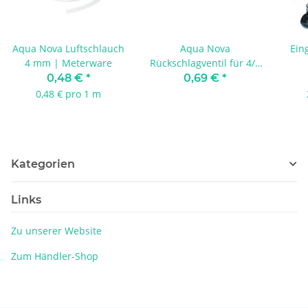
Aqua Nova Luftschlauch
Aqua Nova
Ein
4 mm | Meterware
Rückschlagventil für 4/6
mm | 1 Stück geprüft
0,48 €
*
0,69 €
*
0,48 € pro 1 m
Kategorien
Links
Zu unserer Website
Zum Händler-Shop