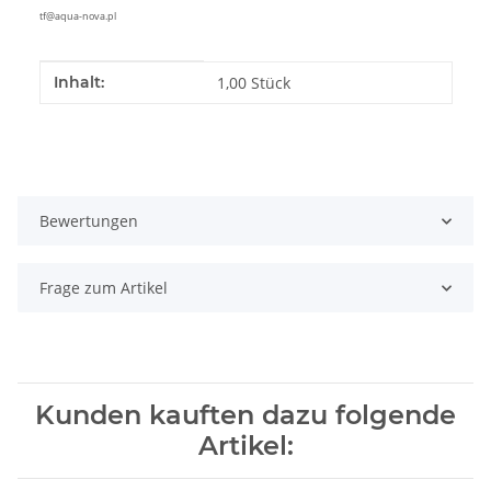
tf@aqua-nova.pl
Produkteigenschaft
Wert
Inhalt:
1,00 Stück
Bewertungen
Frage zum Artikel
Kunden kauften dazu folgende
Artikel: