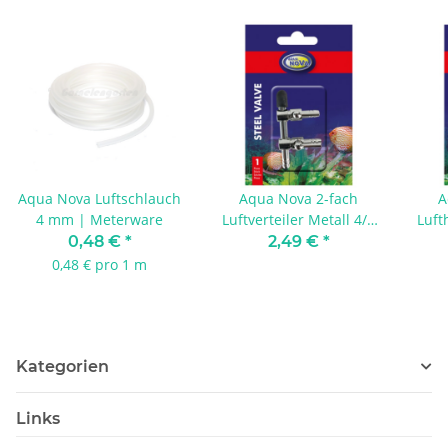
Aqua Nova Luftschlauch
Aqua Nova 2-fach
A
4 mm | Meterware
Luftverteiler Metall 4/6
Luft
mm
0,48 €
*
2,49 €
*
0,48 € pro 1 m
Kategorien
Links