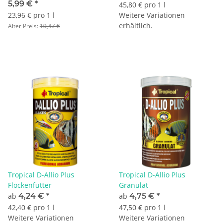
- MHD 10/25
5,99 €
*
45,80 € pro 1 l
23,96 € pro 1 l
Weitere Variationen
erhältlich.
Alter Preis:
10,47 €
Tropical D-Allio Plus
Tropical D-Allio Plus
Flockenfutter
Granulat
ab
4,24 €
*
ab
4,75 €
*
42,40 € pro 1 l
47,50 € pro 1 l
Weitere Variationen
Weitere Variationen