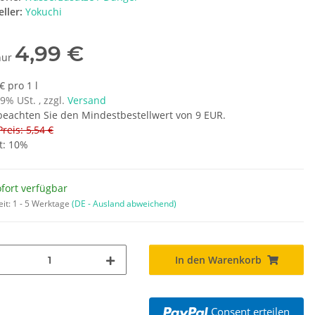
ller:
Yokuchi
4,99 €
 nur
€ pro 1 l
19% USt. , zzgl.
Versand
 beachten Sie den Mindestbestellwert von 9 EUR.
Preis: 5,54 €
t:
10%
fort verfügbar
eit:
1 - 5 Werktage
(DE - Ausland abweichend)
In den Warenkorb
Consent erteilen