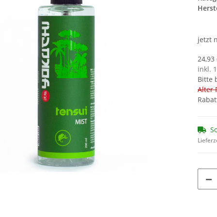
Herste
jetzt
24,93 
inkl. 
Bitte
Alter 
Rabat
So
Lieferz