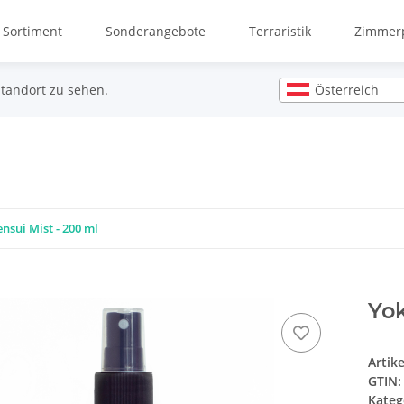
 Sortiment
Sonderangebote
Terraristik
Zimmerp
Österreich
Standort zu sehen.
nsui Mist - 200 ml
Yok
Artik
GTIN:
Kateg