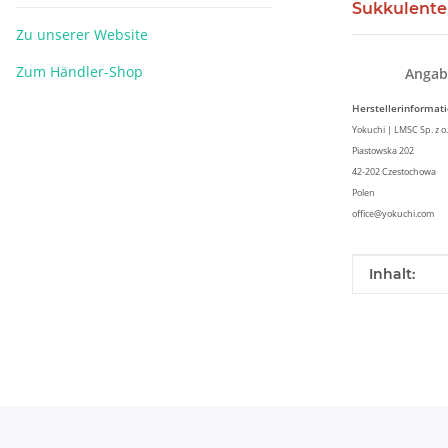
Sukkulente
Zu unserer Website
Zum Händler-Shop
Angab
Herstellerinformat
Yokuchi | LMSC Sp. z o.
Piastowska 202
42-202 Czestochowa
Polen
office@yokuchi.com
Produkteig
Wert
Inhalt: