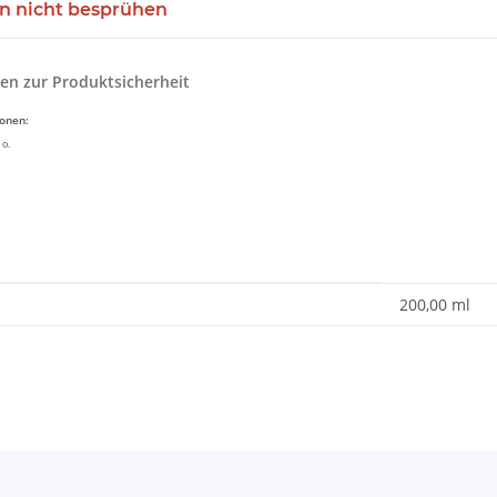
n nicht besprühen
en zur Produktsicherheit
ionen:
 o.
enschaft
200,00 ml