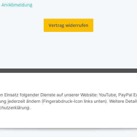
r An/Abmeldung
Vertrag widerrufen
© Garnelengarten®
den Einsatz folgender Dienste auf unserer Website: YouTube, PayPal 
ng jederzeit ändern (Fingerabdruck-Icon links unten). Weitere Detail
chutzerklärung
.