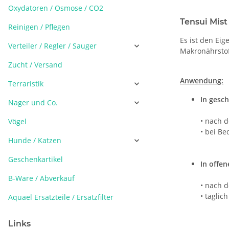
Oxydatoren / Osmose / CO2
Tensui Mist
Reinigen / Pflegen
Es ist den Ei
Verteiler / Regler / Sauger
Makronährstof
Zucht / Versand
Anwendung:
Terraristik
In gesc
Nager und Co.
• nach 
Vögel
• bei Be
Hunde / Katzen
Geschenkartikel
In offe
B-Ware / Abverkauf
• nach 
• täglic
Aquael Ersatzteile / Ersatzfilter
Links