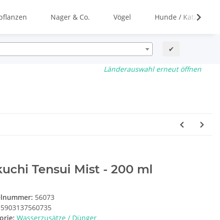
flanzen
Nager & Co.
Vögel
Hunde / Katzen
✔
Länderauswahl erneut öffnen
uchi Tensui Mist - 200 ml
elnummer:
56073
5903137560735
orie:
Wasserzusätze / Dünger