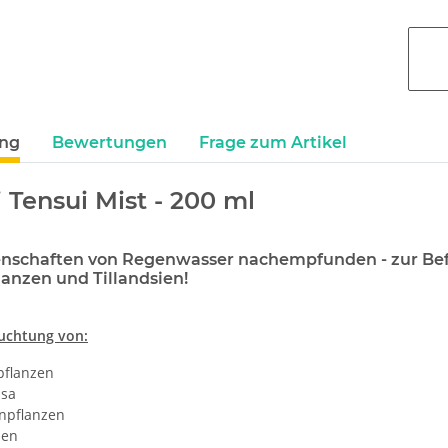
ung
Bewertungen
Frage zum Artikel
 Tensui Mist - 200 ml
genschaften von Regenwasser nachempfunden - zur Be
lanzen und Tillandsien!
euchtung von:
flanzen
sa
enpflanzen
ien