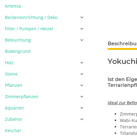
Artemia
Beckeneinrichtung / Deko
Filter / Pumpen / Heizer
Beleuchtung
Beschreib
Bodengrund
Yokuchi
Holz
Steine
Ist den Ei
Pflanzen
Terrarienpf
Zimmerpflanzen
ideal zur Bef
Aquarien
Zimmerp
Zubehör
Wabi-Ku
Terrari
Kescher
Tillands