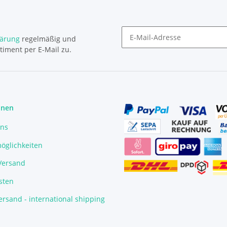
lärung
regelmäßig und
timent per E-Mail zu.
Newsletter Abonnieren
onen
uns
öglichkeiten
/Versand
sten
rsand - international shipping