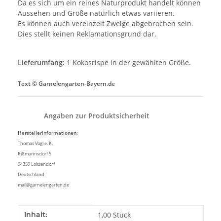
Da es sich um ein reines Naturprodukt handelt können
Aussehen und Größe natürlich etwas variieren.
Es können auch vereinzelt Zweige abgebrochen sein.
Dies stellt keinen Reklamationsgrund dar.
Lieferumfang:
1 Kokosrispe in der gewählten Größe.
Text © Garnelengarten-Bayern.de
Angaben zur Produktsicherheit
Herstellerinformationen:
Thomas Vogl e. K.
Rißmannsdorf 5
94359 Loitzendorf
Deutschland
mail@garnelengarten.de
Produkteigenschaft
Wert
Inhalt:
1,00 Stück