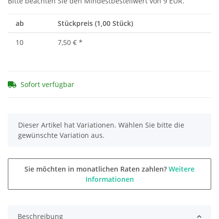
Bitte beachten Sie den Mindestbestellwert von 9 EUR.
ab
Stückpreis (1,00 Stück)
10
7,50 €
*
Sofort verfügbar
x
Dieser Artikel hat Variationen. Wählen Sie bitte die
gewünschte Variation aus.
Sie möchten in monatlichen Raten zahlen?
Weitere
Informationen
Beschreibung