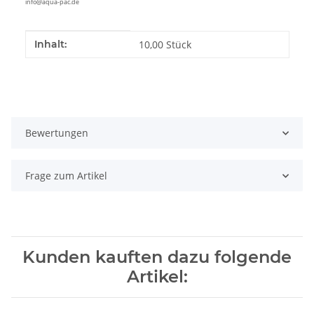
info@aqua-pac.de
Produkteigenschaft
Wert
Inhalt:
10,00 Stück
Bewertungen
Frage zum Artikel
Kunden kauften dazu folgende
Artikel: