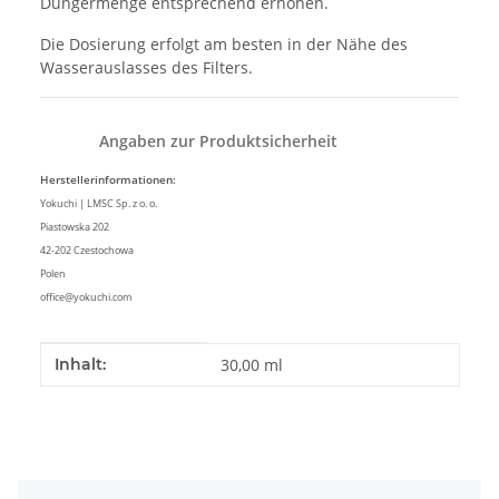
Düngermenge entsprechend erhöhen.
Die Dosierung erfolgt am besten in der Nähe des
Wasserauslasses des Filters.
Angaben zur Produktsicherheit
Herstellerinformationen:
Yokuchi | LMSC Sp. z o. o.
Piastowska 202
42-202 Czestochowa
Polen
office@yokuchi.com
Produkteigenschaft
Wert
Inhalt:
30,00 ml