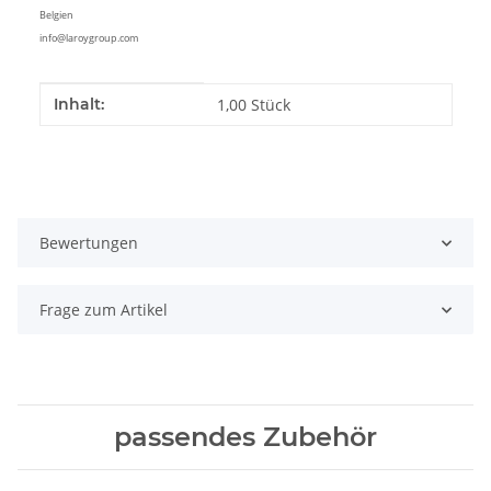
Belgien
info@laroygroup.com
Produkteigenschaft
Wert
Inhalt:
1,00 Stück
Bewertungen
Frage zum Artikel
passendes Zubehör