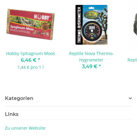
Hobby Sphagnum Moos
Reptile Nova Thermo-
Hygrometer
Rept
6,46 €
*
| 
3,49 €
*
1,44 € pro 1 l
Kategorien
Links
Zu unserer Website