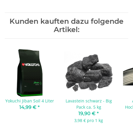
Kunden kauften dazu folgende
Artikel:
Yokuchi Jiban Soil 4 Liter
Lavastein schwarz - Big
Pack ca. 5 kg
Hoc
14,99 €
*
4/
19,90 €
*
3,98 € pro 1 kg