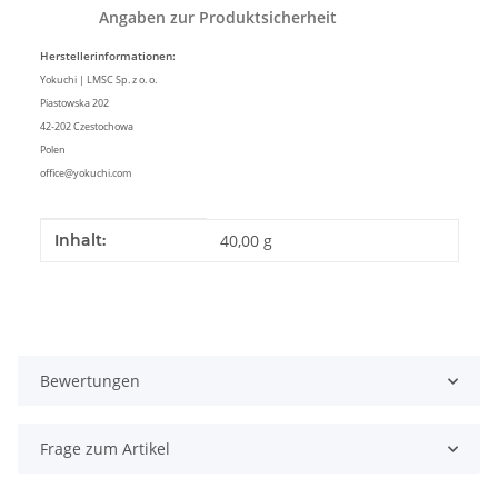
Angaben zur Produktsicherheit
Herstellerinformationen:
Yokuchi | LMSC Sp. z o. o.
Piastowska 202
42-202 Czestochowa
Polen
office@yokuchi.com
Produkteigenschaft
Wert
Inhalt:
40,00 g
Bewertungen
Frage zum Artikel