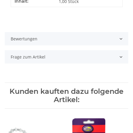
Produkteigenschaft
Wert
Inhalt:
1,00 Stück
Bewertungen
Frage zum Artikel
Kunden kauften dazu folgende
Artikel: