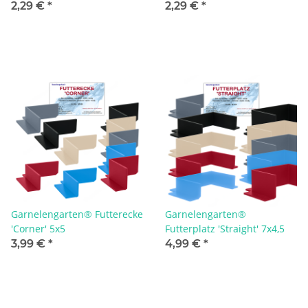
C40L+C80L+R100L
R200L+R380L
2,29 €
*
2,29 €
*
Garnelengarten® Futterecke
Garnelengarten®
'Corner' 5x5
Futterplatz 'Straight' 7x4,5
3,99 €
*
4,99 €
*