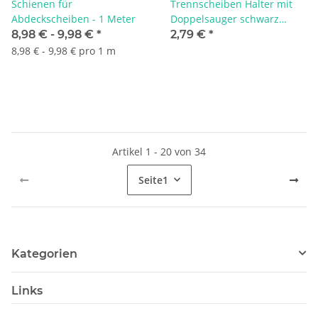
Schienen für
Trennscheiben Halter mit
Abdeckscheiben - 1 Meter
Doppelsauger schwarz
Medium - 2 Stück
8,98 € -
9,98 €
*
2,79 €
*
8,98 € - 9,98 € pro 1 m
Artikel 1 - 20 von 34
Seite
1
Kategorien
Links