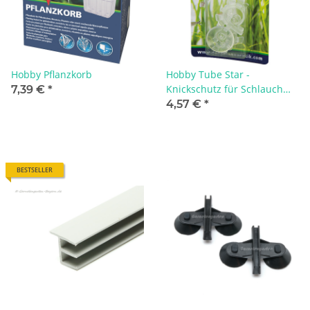
Hobby Pflanzkorb
Hobby Tube Star -
Knickschutz für Schlauch
7,39 €
*
4/6 mm
4,57 €
*
BESTSELLER