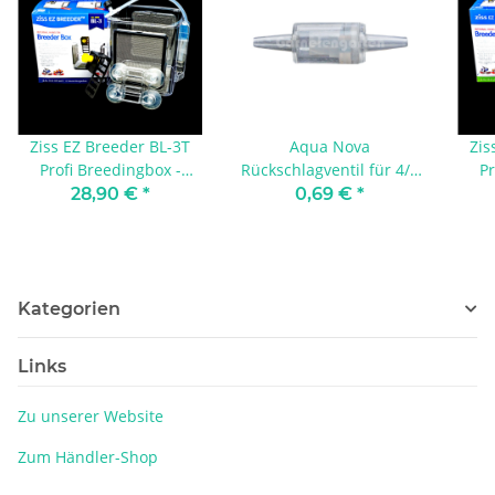
Ziss EZ Breeder BL-3T
Aqua Nova
Zis
Profi Breedingbox -
Rückschlagventil für 4/6
Pr
garnelensicher
mm | 1 Stück geprüft
28,90 €
*
0,69 €
*
Kategorien
Links
Zu unserer Website
Zum Händler-Shop