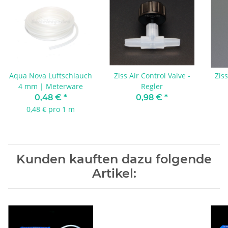
Aqua Nova Luftschlauch
Ziss Air Control Valve -
Ziss
4 mm | Meterware
Regler
0,48 €
*
0,98 €
*
0,48 € pro 1 m
Kunden kauften dazu folgende
Artikel: