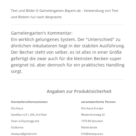
Text und Bilder © Garnelengarten-Bayern.de - Verwendung von Text
und Bildern nur nach Absprache
Garnelengarten's Kommentar:
Ein wirklich gelungenes System. Der "Unterschied" zu
ähnlichen Inkubatoren liegt in der stabilen Ausführung.
Der Becher steht von selber, es ist alles in einer Größe
gefertigt die zwar auch für die kleinsten Becken super
geeignet ist, aber dennoch für ein praktisches Handling
sorgt.
Angaben zur Produktsicherheit
Herstellerinformationen:
verantwortliche Person:
Ziss Aqua
Ziss Aqua Europe
Gwollisa-ro 8 | 204, 2nd floor
Westerduinweg 32
Osan-si (Gyeonggi-do)
1976 BV IJmuiden
Südkorea
Niederlande
zissaqua@gmail.com
info@zissaqua.eu