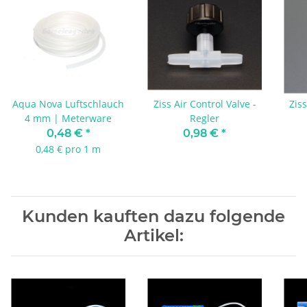
Aqua Nova Luftschlauch
Ziss Air Control Valve -
Ziss
4 mm | Meterware
Regler
0,48 €
*
0,98 €
*
0,48 € pro 1 m
Kunden kauften dazu folgende
Artikel: