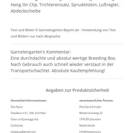
Hang On Clip, Trichtereinsatz, Sprudelstein, Luftregler,
Abdeckscheibe
Text und Bilder © Garnelengarten-Bayern.de - Verwendung von Text
und Bildern nur nach Absprache
Garnelengarten's Kommentar:
Eine durchdachte und absolut wertige Breeding Box.
Nach Gebrauch auch schnell wieder verstaut in der
Transportschachtel. Absolute Kaufempfehlung!
Angaben zur Produktsicherheit
Herstellerinformationen:
verantwortliche Person:
Ziss Aqua
Ziss Aqua Europe
Gwollisa-ro 8 | 204, 2nd floor
Westerduinweg 32
Osan-si (Gyeonggi-do)
1976 BV IJmuiden
Südkorea
Niederlande
zissaqua@gmail.com
info@zissaqua.eu