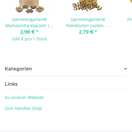
Garnelengarten®
Garnelengarten®
Fr
Mamoninha Kapseln | 5
Palmblüten Locken - 5
Stück
Stück
2,98 €
*
2,79 €
*
0,60 € pro 1 Stück
Kategorien
Links
Zu unserer Website
Zum Händler-Shop