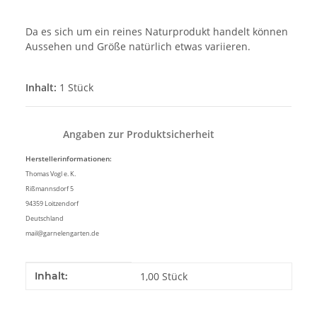
Da es sich um ein reines Naturprodukt handelt können
Aussehen und Größe natürlich etwas variieren.
Inhalt:
1 Stück
Angaben zur Produktsicherheit
Herstellerinformationen:
Thomas Vogl e. K.
Rißmannsdorf 5
94359 Loitzendorf
Deutschland
mail@garnelengarten.de
Produkteigenschaft
Wert
Inhalt:
1,00 Stück