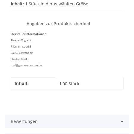
Inhalt:
1 Stück in der gewählten Größe
Angaben zur Produktsicherheit
Herstellerinformationen:
Thomas Vogl e. K.
Rißmannsdorf 5
94359 Loitzendorf
Deutschland
mail@garnelengarten.de
Produkteigenschaft
Wert
Inhalt:
1,00 Stück
Bewertungen