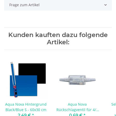
Frage zum Artikel
Kunden kauften dazu folgende
Artikel:
Aqua Nova Hintergrund
Aqua Nova
Se
Black/Blue S - 60x30 cm
Rückschlagventil für 4/6
mm | 1 Stück geprüft
2,49 €
*
0,69 €
*
3