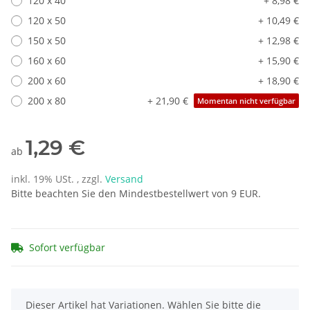
120 x 40
+ 8,98 €
120 x 50
+ 10,49 €
150 x 50
+ 12,98 €
160 x 60
+ 15,90 €
200 x 60
+ 18,90 €
200 x 80
+ 21,90 €
Momentan nicht verfügbar
1,29 €
ab
inkl. 19% USt. , zzgl.
Versand
Bitte beachten Sie den Mindestbestellwert von 9 EUR.
Sofort verfügbar
x
Dieser Artikel hat Variationen. Wählen Sie bitte die