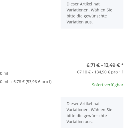
x
Dieser Artikel hat
Variationen. Wählen Sie
bitte die gewünschte
Variation aus.
t
6,71 € -
13,49 €
*
67,10 € - 134,90 € pro 1 l
0 ml
0 ml
+ 6,78 € (53,96 € pro l)
Sofort verfügbar
x
Dieser Artikel hat
Variationen. Wählen Sie
bitte die gewünschte
Variation aus.