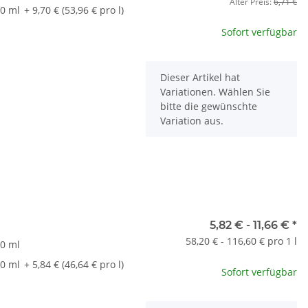
Alter Preis:
6,71 €
0 ml
+ 9,70 € (53,96 € pro l)
Sofort verfügbar
x
Dieser Artikel hat
Variationen. Wählen Sie
bitte die gewünschte
Variation aus.
t
5,82 € -
11,66 €
*
58,20 € - 116,60 € pro 1 l
0 ml
0 ml
+ 5,84 € (46,64 € pro l)
Sofort verfügbar