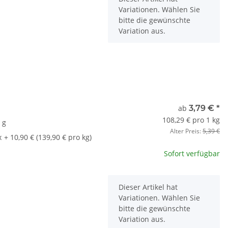
Variationen. Wählen Sie
bitte die gewünschte
Variation aus.
t
ab
3,79 €
*
108,29 € pro 1 kg
 g
Alter Preis:
5,39 €
x
+ 10,90 € (139,90 € pro kg)
Sofort verfügbar
x
Dieser Artikel hat
Variationen. Wählen Sie
bitte die gewünschte
Variation aus.