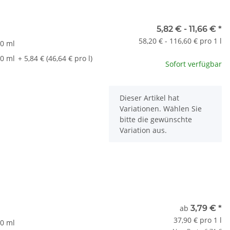
t
5,82 € -
11,66 €
*
58,20 € - 116,60 € pro 1 l
0 ml
0 ml
+ 5,84 € (46,64 € pro l)
Sofort verfügbar
x
Dieser Artikel hat
Variationen. Wählen Sie
bitte die gewünschte
Variation aus.
t
ab
3,79 €
*
37,90 € pro 1 l
0 ml