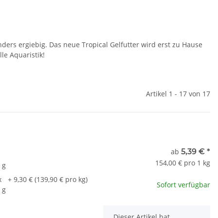
ders ergiebig. Das neue Tropical Gelfutter wird erst zu Hause
le Aquaristik!
Artikel 1 - 17 von 17
t
ab
5,39 €
*
154,00 € pro 1 kg
 g
x
+ 9,30 € (139,90 € pro kg)
Sofort verfügbar
 g
x
Dieser Artikel hat