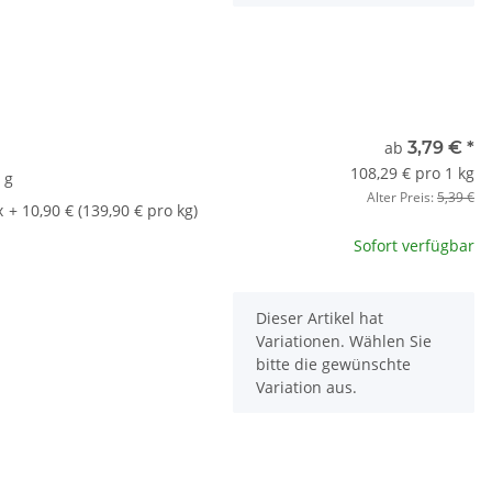
t
ab
3,79 €
*
108,29 € pro 1 kg
 g
Alter Preis:
5,39 €
x
+ 10,90 € (139,90 € pro kg)
Sofort verfügbar
x
Dieser Artikel hat
Variationen. Wählen Sie
bitte die gewünschte
Variation aus.