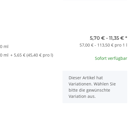
t
5,70 € -
11,35 €
*
57,00 € - 113,50 € pro 1 l
0 ml
0 ml
+ 5,65 € (45,40 € pro l)
Sofort verfügbar
x
Dieser Artikel hat
Variationen. Wählen Sie
bitte die gewünschte
Variation aus.