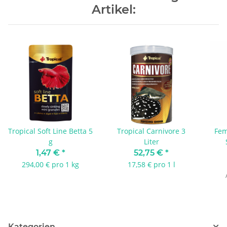
Artikel:
Tropical Soft Line Betta 5
Tropical Carnivore 3
Fem
g
Liter
1,47 €
*
52,75 €
*
294,00 € pro 1 kg
17,58 € pro 1 l
Kategorien