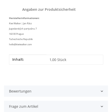
Angaben zur Produktsicherheit
Herstellerinformationen:
Kiwi Walker | Jan Rácz
Jugoslavských partyzánu 7
160 00 Prague
Tschechische Republik
hello@kiwiwalker.com
Produkteigenschaft
Wert
Inhalt:
1,00 Stück
Bewertungen
Frage zum Artikel