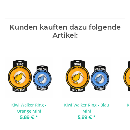
Kunden kauften dazu folgende
Artikel:
Kiwi Walker Ring -
Kiwi Walker Ring - Blau
K
Orange Mini
Mini
5,89 €
*
5,89 €
*