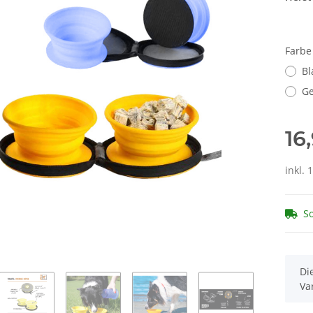
Farb
Bl
Ge
16
inkl. 
So
x
Di
Va