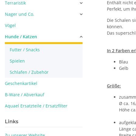
Enthält nicht 
Terraristik
Perfekt, um I
Nager und Co.
Die Schalen s
Vögel
können.
Das superschl
Hunde / Katzen
Futter / Snacks
In 2 Farben er
Spielen
Blau
Gelb
Schlafen / Zubehör
Geschenkartikel
Größe:
B-Ware / Abverkauf
zusamme
Ø ca. 16
Aquael Ersatzteile / Ersatzfilter
Höhe ca.
Links
aufgekl
Länge c
Zu unserer Website
Breite c