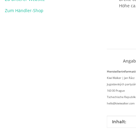
Höhe ca.
Zum Händler-Shop
Angab
Herstellerinformat
Kiwi Walker | Jan Rácz
Jugoslavských partyzá
160 00 Prague
Tschechische Republik
hello@kiwiwalker.com
Produkteig
Wert
Inhalt: