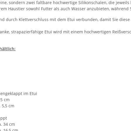
eine, sondern zwei faltbare hochwertige Silikonschalen, die jeweils 
hrem Haustier sowohl Futter als auch Wasser anzubieten, während 
ind durch Klettverschluss mit dem Etui verbunden, damit Sie diese
anke, strapazierfähige Etui wird mit einem hochwertigen Reißversc
hältlich:
ngeklappt im Etui
,5 cm
 5,5 cm
appt
a. 34 cm
a. 16,5 cm