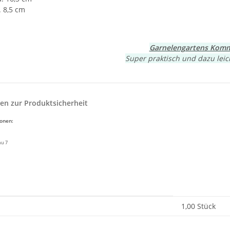
 8,5 cm
Garnelengartens Komm
Super praktisch und dazu leic
en zur Produktsicherheit
ionen:
nu 7
enschaft
1,00 Stück