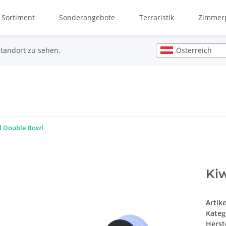
 Sortiment
Sonderangebote
Terraristik
Zimmerp
Österreich
Standort zu sehen.
l Double Bowl
Kiw
Artik
Kateg
Herste