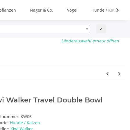
flanzen
Nager & Co.
Vögel
Hunde / Katzen
✔
Länderauswahl erneut öffnen
i Walker Travel Double Bowl
elnummer:
KW06
orie:
Hunde / Katzen
ller:
Kiwi Walker