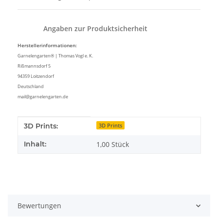
Angaben zur Produktsicherheit
Herstellerinformationen:
Garnelengarten® | Thomas Vogl e. K.
Rißmannsdorf 5
94359 Loitzendorf
Deutschland
mail@garnelengarten.de
Produkteigenschaft
Wert
3D Prints:
3D Prints
Inhalt:
1,00 Stück
Bewertungen