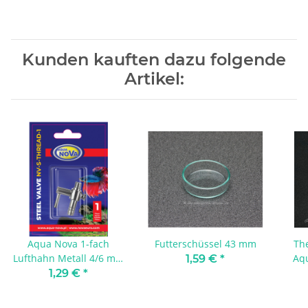
Kunden kauften dazu folgende
Artikel:
Aqua Nova 1-fach
Futterschüssel 43 mm
Th
Lufthahn Metall 4/6 mm
Aq
1,59 €
*
mit Gewinde
1,29 €
*