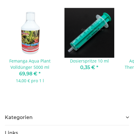
Femanga Aqua Plant
Dosierspritze 10 ml
Aq
Volldünger 5000 ml
Ther
0,35 €
*
69,98 €
*
14,00 € pro 1 l
Kategorien
Links