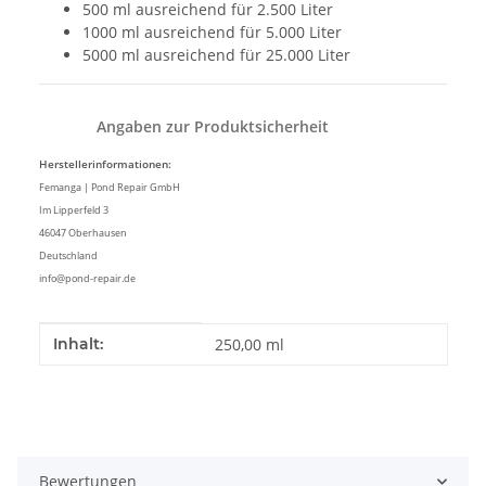
500 ml ausreichend für 2.500 Liter
1000 ml ausreichend für 5.000 Liter
5000 ml ausreichend für 25.000 Liter
Angaben zur Produktsicherheit
Herstellerinformationen:
Femanga | Pond Repair GmbH
Im Lipperfeld 3
46047 Oberhausen
Deutschland
info@pond-repair.de
Produkteigenschaft
Wert
Inhalt:
250,00 ml
Bewertungen