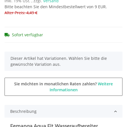
inkl. 19% USt. , zzgl.
Versand
Bitte beachten Sie den Mindestbestellwert von 9 EUR.
Alter Preis: 4,49 €
Sofort verfügbar
x
Dieser Artikel hat Variationen. Wählen Sie bitte die
gewünschte Variation aus.
Sie möchten in monatlichen Raten zahlen?
Weitere
Informationen
Beschreibung
Femanga Aqua Fit Wasseraufbereiter