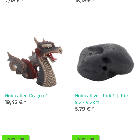
7,98 €
*
16,18 €
*
Hobby Red Dragon 1
Hobby River Rock 1 | 10 ×
9,5 × 6,5 cm
19,42 €
*
5,79 €
*
RABATT 46%
RABATT 44%