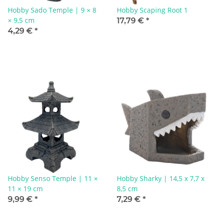
Hobby Sado Temple | 9 × 8
Hobby Scaping Root 1
× 9,5 cm
17,79 €
*
4,29 €
*
Hobby Senso Temple | 11 ×
Hobby Sharky | 14,5 x 7,7 x
11 × 19 cm
8,5 cm
9,99 €
*
7,29 €
*