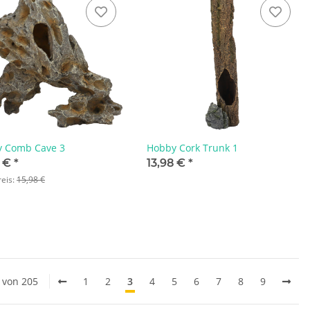
 Comb Cave 3
Hobby Cork Trunk 1
8 €
*
13,98 €
*
reis:
15,98 €
0 von 205
1
2
3
4
5
6
7
8
9