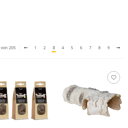
0 von 205
1
2
3
4
5
6
7
8
9