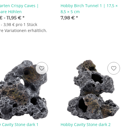
arten Crispy Caves |
Hobby Birch Tunnel 1 | 17,5 ×
bare Höhlen
8,5 × 5 cm
€ -
11,95 €
*
7,98 €
*
 - 3,98 € pro 1 Stück
e Variationen erhältlich.
 Cavity Stone dark 1
Hobby Cavity Stone dark 2