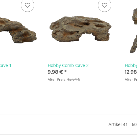
ave 1
Hobby Comb Cave 2
Hobby
9,98 €
*
12,9
Alter Preis:
12,94 €
Alter P
Artikel 41 - 6