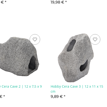
5 €
*
19,98 €
*
 Cera Cave 2 | 12 x 7,5 x 9
Hobby Cera Cave 3 | 12 x 11 x 15
cm
 €
*
9,89 €
*