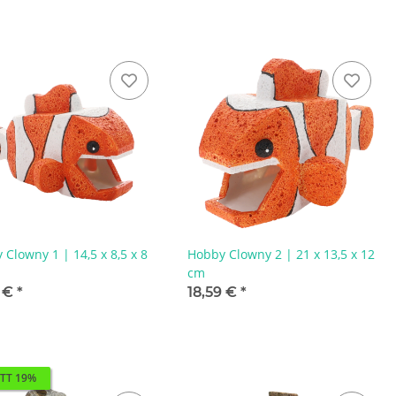
 Clowny 1 | 14,5 x 8,5 x 8
Hobby Clowny 2 | 21 x 13,5 x 12
cm
5 €
*
18,59 €
*
TT 19%