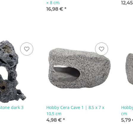
× 8 cm
12,4
16,98 €
*
Stone dark 3
Hobby Cera Cave 1 | 8,5 x 7 x
Hobby
10,5 cm
cm
4,98 €
*
5,79