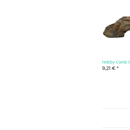
Hobby Comb C
9,21 €
*