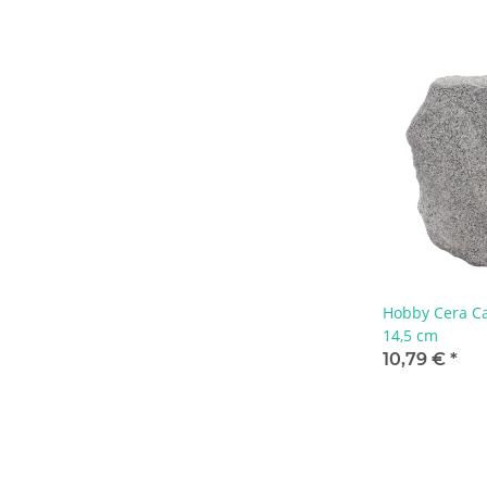
Hobby Cera Cav
14,5 cm
10,79 €
*