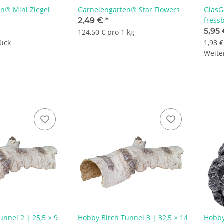
n® Mini Ziegel
Garnelengarten® Star Flowers
GlasG
k
fress
2,49 €
*
5,95 
124,50 € pro 1 kg
tück
1,98 €
Weiter
nnel 2 | 25,5 × 9
Hobby Birch Tunnel 3 | 32,5 × 14
Hobby