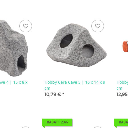
e 4 | 15 x 8 x
Hobby Cera Cave 5 | 16 x 14 x 9
Hobby
cm
cm
10,79 €
*
12,9
RABATT 23%
RABA