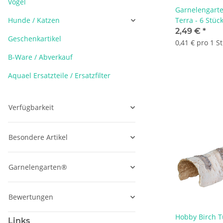
Vögel
Garnelengarte
Hunde / Katzen
Terra - 6 Stüc
2,49 €
*
Geschenkartikel
0,41 € pro 1 S
B-Ware / Abverkauf
Aquael Ersatzteile / Ersatzfilter
Verfügbarkeit
Besondere Artikel
Garnelengarten®
Bewertungen
Hobby Birch Tu
Links