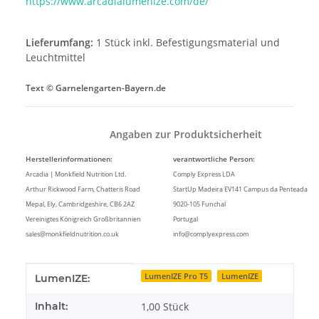
https://www.arcadialumenize.com/de/
Lieferumfang:
1 Stück inkl. Befestigungsmaterial und
Leuchtmittel
Text © Garnelengarten-Bayern.de
Angaben zur Produktsicherheit
Herstellerinformationen:
verantwortliche Person:
Arcadia | Monkfield Nutrition Ltd.
Comply Express LDA
Arthur Rickwood Farm, Chatteris Road
StartUp Madeira EV141 Campus da Penteada
Mepal, Ely, Cambridgeshire, CB6 2AZ
9020-105 Funchal
Vereinigtes Königreich Großbritannien
Portugal
sales@monkfieldnutrition.co.uk
info@complyexpress.com
Produkteigenschaft
Wert
LumenIZE Pro T5
LumenIZE
LumenIZE:
Inhalt:
1,00 Stück