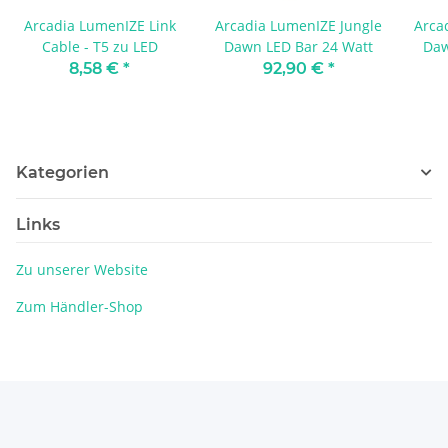
Arcadia LumenIZE Link
Arcadia LumenIZE Jungle
Arca
Cable - T5 zu LED
Dawn LED Bar 24 Watt
Daw
8,58 €
*
92,90 €
*
Kategorien
Links
Zu unserer Website
Zum Händler-Shop