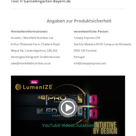
Text © Garnelengarten-Bayern.de
Angaben zur Produktsicherheit
Herstellerinformationen:
verantwortliche Person:
Arcadia | Monkfield Nutrition Ltd.
Comply Express LDA
Arthur Rickwood Farm, Chatteris Road
StartUp Madeira EV141 Campus da Penteada
Mepal, Ely, Cambridgeshire, CB6 2AZ
9020-105 Funchal
Vereinigtes Königreich Großbritannien
Portugal
sales@monkfieldnutrition.co.uk
info@complyexpress.com
YouTube-Videos zulassen