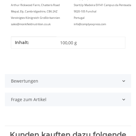
Arthur Rickwood Farm, Chatteris Road
StartUp Madeira EV141 Campus da Penteada
Mepal, Ely, Cambridgeshire, CB6 2AZ
9020-105 Funchal
Vereinigtes Königreich Großbritannien
Portugal
sales@monkfieldnutrition.co.uk
info@complyexpress.com
Produkteigenschaft
Wert
Inhalt:
100,00 g
Bewertungen
Frage zum Artikel
Kunden kauften dazu folgende