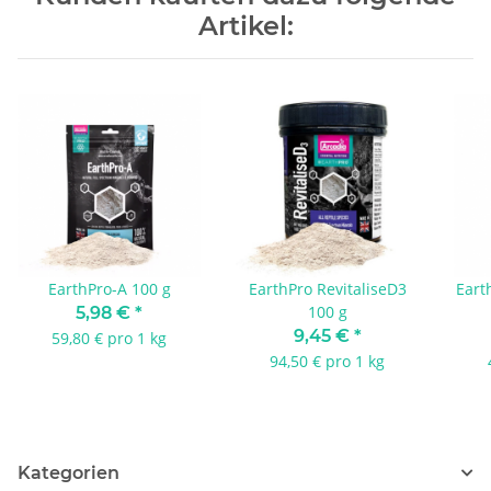
Artikel:
EarthPro-A 100 g
EarthPro RevitaliseD3
Eart
100 g
5,98 €
*
9,45 €
*
59,80 € pro 1 kg
94,50 € pro 1 kg
Kategorien