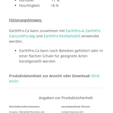
Rohfaser <1 %
Feuchtigkeit <8 %
Fütterungshinweis:
EarthPro-Ca kann zusammen mit
EarthPro-A
,
EarthPro
CalciumPro-Mg
und
EarthPro ReVitaliseD3
verwendet
werden.
EarthPro-Ca kann nach Belieben gefüttert oder in
einer flachen Schale für geeignete Arten
bereitgestellt werden
Produktdatenblatt zur Ansicht oder Download:
Klick
mich!
Angaben zur Produktsicherheit
Herstellerinformationen:
verantwortliche Person:
Arcadia | Monkfield Nutrition Ltd.
Comply Express LDA