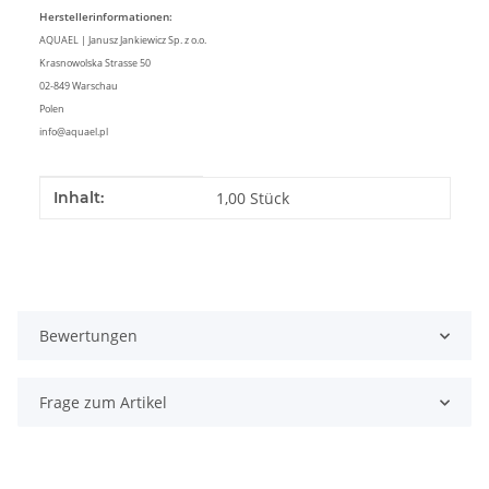
Herstellerinformationen:
AQUAEL | Janusz Jankiewicz Sp. z o.o.
Krasnowolska Strasse 50
02-849 Warschau
Polen
info@aquael.pl
Produkteigenschaft
Wert
Inhalt:
1,00 Stück
Bewertungen
Frage zum Artikel