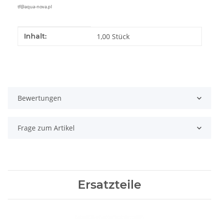
tf@aqua-nova.pl
Produkteigenschaft
Wert
Inhalt:
1,00 Stück
Bewertungen
Frage zum Artikel
Ersatzteile