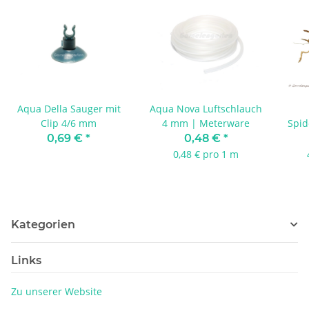
Aqua Della Sauger mit
Aqua Nova Luftschlauch
Clip 4/6 mm
4 mm | Meterware
Spid
0,69 €
*
0,48 €
*
0,48 € pro 1 m
Kategorien
Links
Zu unserer Website