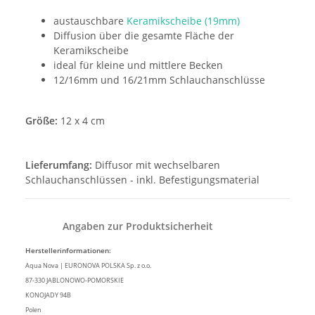
austauschbare
Keramikscheibe (19mm)
Diffusion über die gesamte Fläche der
Keramikscheibe
ideal für kleine und mittlere Becken
12/16mm und 16/21mm Schlauchanschlüsse
Größe:
12 x 4 cm
Lieferumfang:
Diffusor mit wechselbaren
Schlauchanschlüssen - inkl. Befestigungsmaterial
Angaben zur Produktsicherheit
Herstellerinformationen:
Aqua Nova | EURONOVA POLSKA Sp. z o.o.
87-330 JABLONOWO-POMORSKIE
KONOJADY 94B
Polen