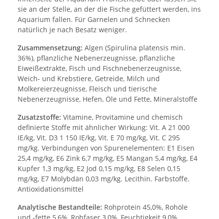
sie an der Stelle, an der die Fische gefüttert werden, ins
Aquarium fallen. Für Garnelen und Schnecken
natürlich je nach Besatz weniger.
Zusammensetzung:
Algen (Spirulina platensis min.
36%), pflanzliche Nebenerzeugnisse, pflanzliche
Eiweißextrakte, Fisch und Fischnebenerzeugnisse,
Weich- und Krebstiere, Getreide, Milch und
Molkereierzeugnisse, Fleisch und tierische
Nebenerzeugnisse, Hefen, Öle und Fette, Mineralstoffe
Zusatzstoffe:
Vitamine, Provitamine und chemisch
definierte Stoffe mit ähnlicher Wirkung: Vit. A 21 000
IE/kg, Vit. D3 1 150 IE/kg, Vit. E 70 mg/kg, Vit. C 295
mg/kg. Verbindungen von Spurenelementen: E1 Eisen
25,4 mg/kg, E6 Zink 6,7 mg/kg, E5 Mangan 5,4 mg/kg, E4
Kupfer 1,3 mg/kg, E2 Jod 0,15 mg/kg, E8 Selen 0,15
mg/kg, E7 Molybdän 0,03 mg/kg. Lecithin. Farbstoffe.
Antioxidationsmittel
Analytische Bestandteile:
Rohprotein 45,0%, Rohöle
und -fette 5,6%, Rohfaser 3,0%, Feuchtigkeit 9,0%