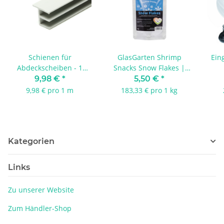
Schienen für
GlasGarten Shrimp
Ein
Abdeckscheiben - 1
Snacks Snow Flakes |
Meter am Stück
Mix 3in1 Sticks 30 g
9,98 €
*
5,50 €
*
9,98 € pro 1 m
183,33 € pro 1 kg
Kategorien
Links
Zu unserer Website
Zum Händler-Shop