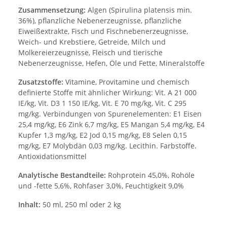
Zusammensetzung:
Algen (Spirulina platensis min.
36%), pflanzliche Nebenerzeugnisse, pflanzliche
Eiweißextrakte, Fisch und Fischnebenerzeugnisse,
Weich- und Krebstiere, Getreide, Milch und
Molkereierzeugnisse, Fleisch und tierische
Nebenerzeugnisse, Hefen, Öle und Fette, Mineralstoffe
Zusatzstoffe:
Vitamine, Provitamine und chemisch
definierte Stoffe mit ähnlicher Wirkung: Vit. A 21 000
IE/kg, Vit. D3 1 150 IE/kg, Vit. E 70 mg/kg, Vit. C 295
mg/kg. Verbindungen von Spurenelementen: E1 Eisen
25,4 mg/kg, E6 Zink 6,7 mg/kg, E5 Mangan 5,4 mg/kg, E4
Kupfer 1,3 mg/kg, E2 Jod 0,15 mg/kg, E8 Selen 0,15
mg/kg, E7 Molybdän 0,03 mg/kg. Lecithin. Farbstoffe.
Antioxidationsmittel
Analytische Bestandteile:
Rohprotein 45,0%, Rohöle
und -fette 5,6%, Rohfaser 3,0%, Feuchtigkeit 9,0%
Inhalt:
50 ml, 250 ml oder 2 kg