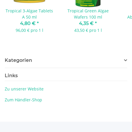
Tropical 3-Algae Tablets
Tropical Green Algae
A 50 ml
Wafers 100 ml
Ab
4,80 €
*
4,35 €
*
96,00 € pro 1 l
43,50 € pro 1 l
Kategorien
Links
Zu unserer Website
Zum Händler-Shop