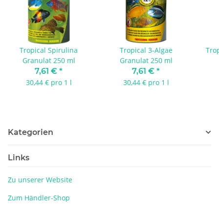
Tropical Spirulina
Tropical 3-Algae
Trop
Granulat 250 ml
Granulat 250 ml
7,61 €
*
7,61 €
*
30,44 € pro 1 l
30,44 € pro 1 l
Kategorien
Links
Zu unserer Website
Zum Händler-Shop