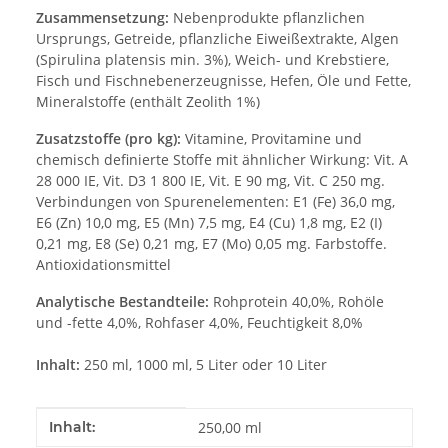
Zusammensetzung:
Nebenprodukte pflanzlichen
Ursprungs, Getreide, pflanzliche Eiweißextrakte, Algen
(Spirulina platensis min. 3%), Weich- und Krebstiere,
Fisch und Fischnebenerzeugnisse, Hefen, Öle und Fette,
Mineralstoffe (enthält Zeolith 1%)
Zusatzstoffe (pro kg):
Vitamine, Provitamine und
chemisch definierte Stoffe mit ähnlicher Wirkung: Vit. A
28 000 IE, Vit. D3 1 800 IE, Vit. E 90 mg, Vit. C 250 mg.
Verbindungen von Spurenelementen: E1 (Fe) 36,0 mg,
E6 (Zn) 10,0 mg, E5 (Mn) 7,5 mg, E4 (Cu) 1,8 mg, E2 (I)
0,21 mg, E8 (Se) 0,21 mg, E7 (Mo) 0,05 mg. Farbstoffe.
Antioxidationsmittel
Analytische Bestandteile:
Rohprotein 40,0%, Rohöle
und -fette 4,0%, Rohfaser 4,0%, Feuchtigkeit 8,0%
Inhalt:
250 ml, 1000 ml, 5 Liter oder 10 Liter
Produkteigenschaft
Wert
Inhalt:
250,00 ml