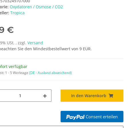
5703249707000
orie:
Oxydatoren / Osmose / CO2
ller:
Tropica
69 €
19% USt. , zzgl.
Versand
 beachten Sie den Mindestbestellwert von 9 EUR.
fort verfügbar
eit:
1 - 5 Werktage
(DE - Ausland abweichend)
In den Warenkorb
Consent erteilen