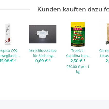
Kunden kauften dazu fo
ropica CO2
Verschlusskappe
Tropical
Garne
nwegflasche
für Söchting
Caridina Nano
Lotus
95 g
Oxydator Mini
Sticks 10 g
|
15,98 €
*
0,69 €
*
2,50 €
*
2
250,00 € pro 1
kg