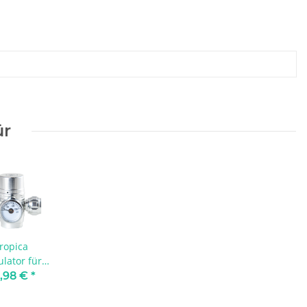
ür
ropica
lator für
 System
,98 €
*
Nano