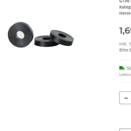
GTIN:
Kateg
Herste
1,
inkl. 
Bitte
So
Lieferz