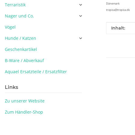
Dänemark
Terraristik
tropica@tropica.dk
Nager und Co.
Vögel
Produkteig
Wert
Inhalt:
Hunde / Katzen
Geschenkartikel
B-Ware / Abverkauf
Aquael Ersatzteile / Ersatzfilter
Links
Zu unserer Website
Zum Händler-Shop