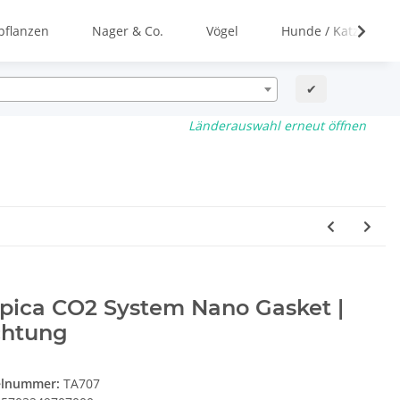
flanzen
Nager & Co.
Vögel
Hunde / Katzen
✔
Länderauswahl erneut öffnen
pica CO2 System Nano Gasket |
chtung
elnummer:
TA707