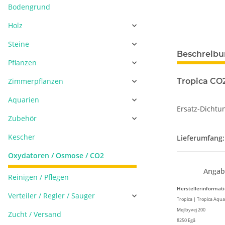
Bodengrund
Holz
Steine
Beschreib
Pflanzen
Zimmerpflanzen
Tropica CO
Aquarien
Ersatz-Dichtu
Zubehör
Kescher
Lieferumfang:
Oxydatoren / Osmose / CO2
Angab
Reinigen / Pflegen
Herstellerinformat
Verteiler / Regler / Sauger
Tropica | Tropica Aqua
Mejlbyvej 200
Zucht / Versand
8250 Egå