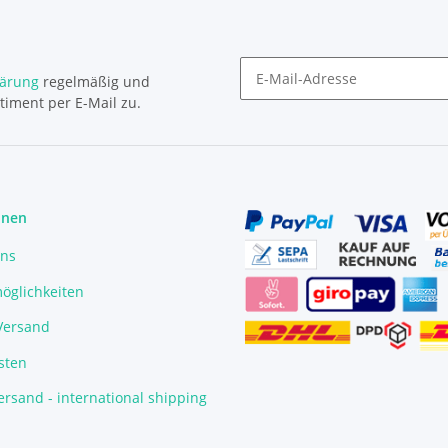
lärung
regelmäßig und
timent per E-Mail zu.
Newsletter Abonnieren
onen
uns
öglichkeiten
/Versand
sten
rsand - international shipping