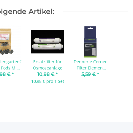
lgende Artikel:
lengarten®
Ersatzfilter für
Dennerle Corner
 Pods Mini
Osmoseanlage
Filter Element
 10 St.
40/60
,98 €
*
10,98 €
*
5,59 €
*
10,98 € pro 1 Set