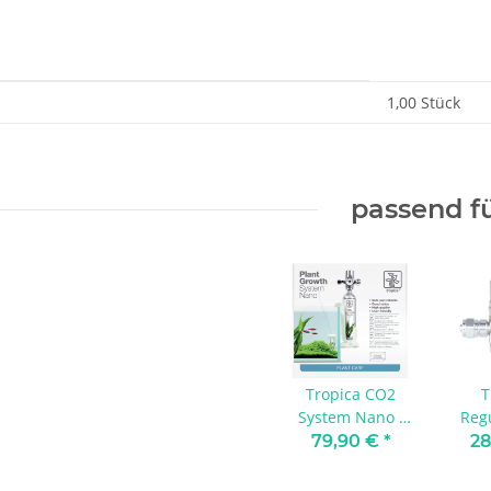
enschaft
1,00 Stück
passend f
Tropica CO2
T
System Nano -
Regu
Komplettset
CO2
79,90 €
*
28