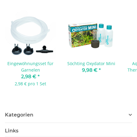
Eingewöhnungsset für
Söchting Oxydator Mini
Aq
Garnelen
Ther
9,98 €
*
2,98 €
*
2,98 € pro 1 Set
Kategorien
Links