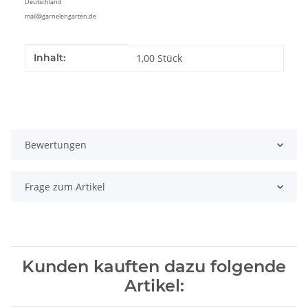
Deutschland
mail@garnelengarten.de
Produkteigenschaft
Wert
Inhalt:
1,00 Stück
Bewertungen
Frage zum Artikel
Kunden kauften dazu folgende
Artikel: