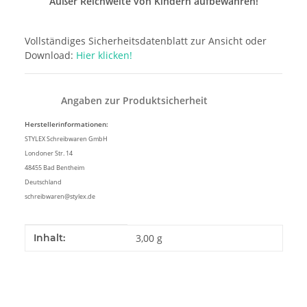
Außer Reichweite von Kindern aufbewahren!
Vollständiges Sicherheitsdatenblatt zur Ansicht oder
Download:
Hier klicken!
Angaben zur Produktsicherheit
Herstellerinformationen:
STYLEX Schreibwaren GmbH
Londoner Str. 14
48455 Bad Bentheim
Deutschland
schreibwaren@stylex.de
Produkteigenschaft
Wert
Inhalt:
3,00 g