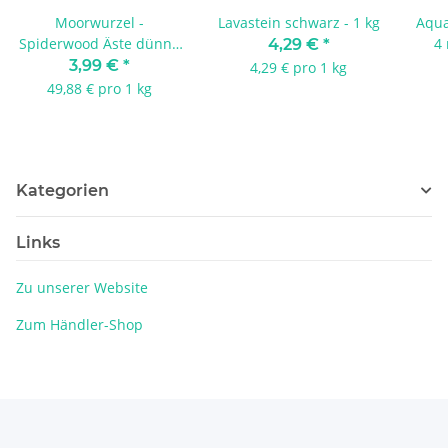
Moorwurzel -
Lavastein schwarz - 1 kg
Aqua
Spiderwood Äste dünn -
4
4,29 €
*
80 g
3,99 €
*
4,29 € pro 1 kg
49,88 € pro 1 kg
Kategorien
Links
Zu unserer Website
Zum Händler-Shop