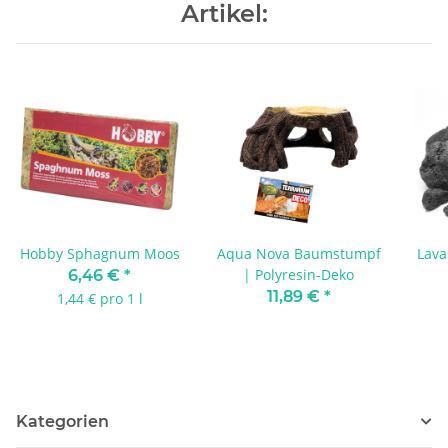
Artikel:
Hobby Sphagnum Moos
Aqua Nova Baumstumpf
Lava
| Polyresin-Deko
6,46 €
*
11,89 €
*
1,44 € pro 1 l
Kategorien