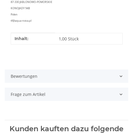
87-330 JABLONOWO-POMORSKIE
KONOJADY 94B
Polen
tf@aqua-nova.pl
Produkteigenschaft
Wert
Inhalt:
1,00 Stück
Bewertungen
Frage zum Artikel
Kunden kauften dazu folgende