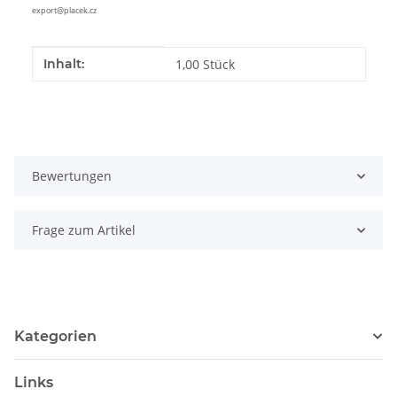
export@placek.cz
Produkteigenschaft
Wert
Inhalt:
1,00 Stück
Bewertungen
Frage zum Artikel
Kategorien
Links