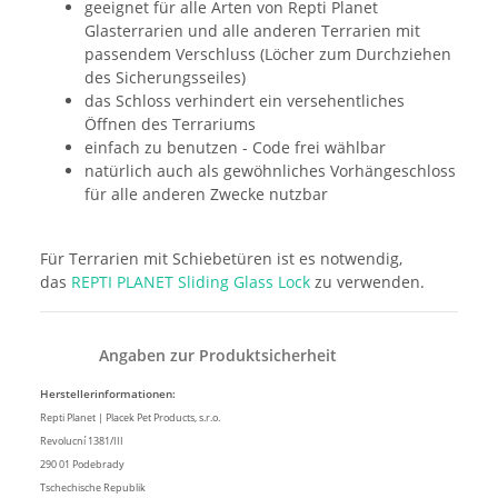
geeignet für alle Arten von Repti Planet
Glasterrarien und alle anderen Terrarien mit
passendem Verschluss (Löcher zum Durchziehen
des Sicherungsseiles)
das Schloss verhindert ein versehentliches
Öffnen des Terrariums
einfach zu benutzen - Code frei wählbar
natürlich auch als gewöhnliches Vorhängeschloss
für alle anderen Zwecke nutzbar
Für Terrarien mit Schiebetüren ist es notwendig,
das
REPTI PLANET Sliding Glass Lock
zu verwenden.
Angaben zur Produktsicherheit
Herstellerinformationen:
Repti Planet | Placek Pet Products, s.r.o.
Revolucní 1381/III
290 01 Podebrady
Tschechische Republik