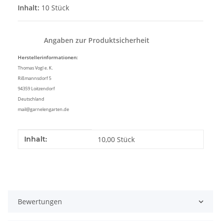
Inhalt:
10 Stück
Angaben zur Produktsicherheit
Herstellerinformationen:
Thomas Vogl e. K.
Rißmannsdorf 5
94359 Loitzendorf
Deutschland
mail@garnelengarten.de
Produkteigenschaft
Wert
Inhalt:
10,00 Stück
Bewertungen