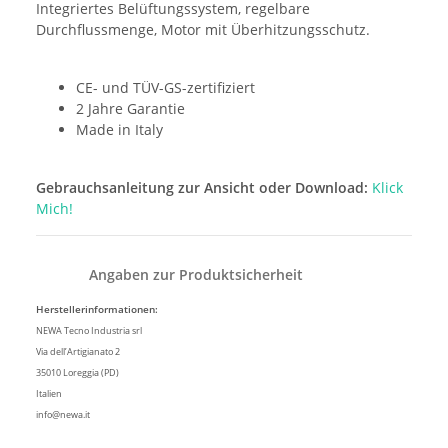
Integriertes Belüftungssystem, regelbare
Durchflussmenge, Motor mit Überhitzungsschutz.
CE- und TÜV-GS-zertifiziert
2 Jahre Garantie
Made in Italy
Gebrauchsanleitung zur Ansicht oder Download:
Klick
Mich!
Angaben zur Produktsicherheit
Herstellerinformationen:
NEWA Tecno Industria srl
Via dell’Artigianato 2
35010 Loreggia (PD)
Italien
info@newa.it