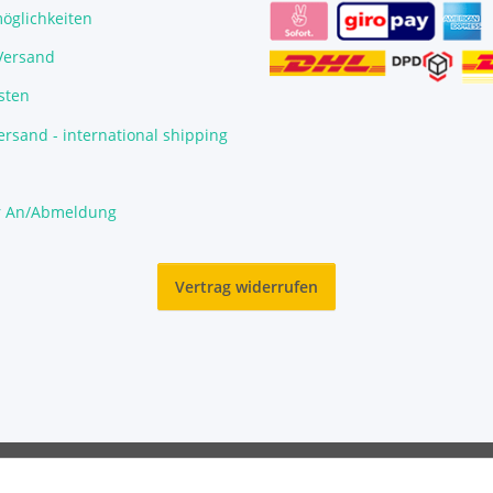
öglichkeiten
/Versand
sten
rsand - international shipping
r An/Abmeldung
Vertrag widerrufen
© Garnelengarten®