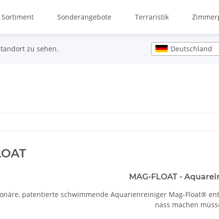
 Sortiment
Sonderangebote
Terraristik
Zimmerp
Deutschland
Standort zu sehen.
LOAT
MAG-FLOAT - Aquarein
ionäre, patentierte schwimmende Aquarienreiniger Mag-Float® ent
nass machen müss