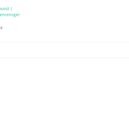
ound |
enreiniger
 €